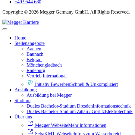
+49 9544 680
Copyright: © 2026 Megger Germany GmbH. All Rights Reserved.
Home
Stellenangebote
Aachen
Baunach
Belgrad
Mönchengladbach
Radeburg
Vertrieb International
Initiativ Bewerben
Schnell & Unkompliziert
Ausbildung
Ausbildung bei Megger
Studium
Duales Bachelor-Studium Dresden
Informationstechnik
Duales Bachelor-Studium Zittau / Görlitz
Elektrotechnik
Über uns
Megger Webseite
Mehr Informationen
SebaKMT Webseite
Info´s zum Wasserbereich