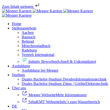
Zum Inhalt springen
Home
Stellenangebote
Aachen
Baunach
Belgrad
Mönchengladbach
Radeburg
Vertrieb International
Initiativ Bewerben
Schnell & Unkompliziert
Ausbildung
Ausbildung bei Megger
Studium
Duales Bachelor-Studium Dresden
Informationstechnik
Duales Bachelor-Studium Zittau / Görlitz
Elektrotechnik
Über uns
Megger Webseite
Mehr Informationen
SebaKMT Webseite
Info´s zum Wasserbereich
DE