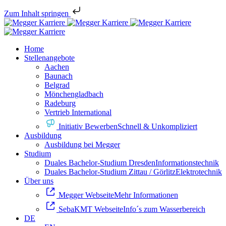
Zum Inhalt springen
Home
Stellenangebote
Aachen
Baunach
Belgrad
Mönchengladbach
Radeburg
Vertrieb International
Initiativ Bewerben
Schnell & Unkompliziert
Ausbildung
Ausbildung bei Megger
Studium
Duales Bachelor-Studium Dresden
Informationstechnik
Duales Bachelor-Studium Zittau / Görlitz
Elektrotechnik
Über uns
Megger Webseite
Mehr Informationen
SebaKMT Webseite
Info´s zum Wasserbereich
DE