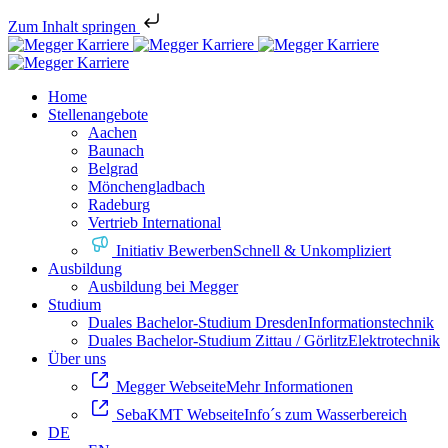
Zum Inhalt springen
Home
Stellenangebote
Aachen
Baunach
Belgrad
Mönchengladbach
Radeburg
Vertrieb International
Initiativ Bewerben
Schnell & Unkompliziert
Ausbildung
Ausbildung bei Megger
Studium
Duales Bachelor-Studium Dresden
Informationstechnik
Duales Bachelor-Studium Zittau / Görlitz
Elektrotechnik
Über uns
Megger Webseite
Mehr Informationen
SebaKMT Webseite
Info´s zum Wasserbereich
DE